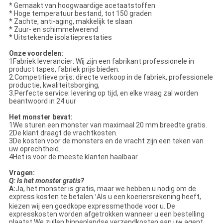
* Gemaakt van hoogwaardige acetaatstoffen
* Hoge temperatuur bestand, tot 150 graden
* Zachte, anti-aging, makkelijk te slaan
* Zuur- en schimmelwerend
* Uitstekende isolatieprestaties
Onze voordelen:
1Fabriek leverancier: Wij zijn een fabrikant professionele in
product tapes, fabriek prijs bieden.
2.Competitieve prijs: directe verkoop in de fabriek, professionele
productie, kwaliteitsborging,
3.Perfecte service: levering op tijd, en elke vraag zal worden
beantwoord in 24 uur
Het monster bevat:
1We sturen een monster van maximaal 20 mm breedte gratis.
2De klant draagt de vrachtkosten.
3De kosten voor de monsters en de vracht zijn een teken van
uw oprechtheid.
4Het is voor de meeste klanten haalbaar.
Vragen:
Q: Is het monster gratis?
A:
Ja, het monster is gratis, maar we hebben u nodig om de
express kosten te betalen.
Als u een koeriersrekening heeft,
’
kiezen wij een goedkope expressmethode voor u. De
expresskosten worden afgetrokken wanneer u een bestelling
plaatst.We zullen binnenlandse verzendkosten aan uw agent