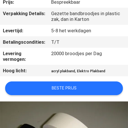
CONTACTEER
Prijs:
Bespreekbaar
ONS
Verpakking Details:
Gezette bandbroodjes in plastic
zak, dan in Karton
NIEUWS
Levertijd:
5-8 het werkdagen
Betalingscondities:
T/T
VERZOEK
Levering
20000 broodjes per Dag
OM
vermogen:
EEN
Hoog licht:
,
acryl plakband
Elektro Plakband
CITAAT
BESTE PRIJS
SITEMAP
PRIVACYBELEID