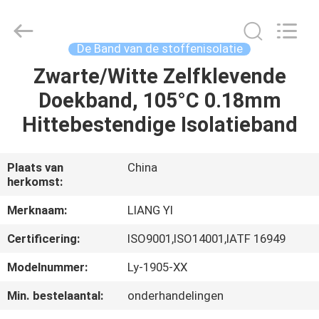
Changshu
City
Liangyi
Tape
Industry
De Band van de stoffenisolatie
Co.,
Ltd..
All
Zwarte/Witte Zelfklevende
HUIS
Rights
Reserved.
Doekband, 105°C 0.18mm
PRODUCTEN
Hittebestendige Isolatieband
ONGEVEER
Plaats van
China
herkomst:
ONS
Merknaam:
LIANG YI
FABRIEKSREIS
Certificering:
ISO9001,ISO14001,IATF 16949
Modelnummer:
Ly-1905-XX
KWALITEITSCONTROLE
Min. bestelaantal:
onderhandelingen