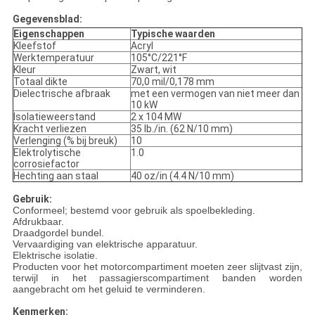
Gegevensblad:
Eigenschappen
Typische waarden
Kleefstof
Acryl
Werktemperatuur
105°C/221°F
Kleur
Zwart, wit
Totaal dikte
70,0 mil/0,178 mm
Dielectrische afbraak
met een vermogen van niet meer dan
10 kW
Isolatieweerstand
2 x 104 MW
Kracht verliezen
35 lb./in. (62 N/10 mm)
Verlenging (% bij breuk)
10
Elektrolytische
1.0
corrosiefactor
Hechting aan staal
40 oz/in (4.4 N/10 mm)
Gebruik:
Conformeel; bestemd voor gebruik als spoelbekleding.
Afdrukbaar.
Draadgordel bundel.
Vervaardiging van elektrische apparatuur.
Elektrische isolatie.
Producten voor het motorcompartiment moeten zeer slijtvast zijn,
terwijl in het passagierscompartiment banden worden
aangebracht om het geluid te verminderen.
Kenmerken: