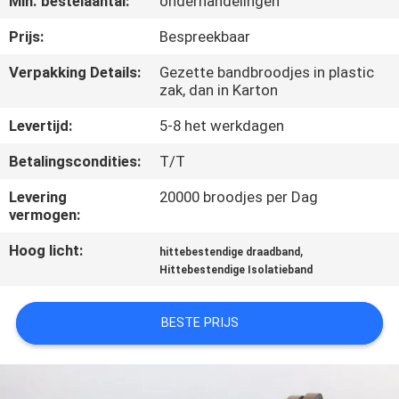
Min. bestelaantal:
onderhandelingen
CONTACTEER
ONS
Prijs:
Bespreekbaar
Verpakking Details:
Gezette bandbroodjes in plastic
zak, dan in Karton
NIEUWS
Levertijd:
5-8 het werkdagen
VERZOEK
Betalingscondities:
T/T
OM
Levering
20000 broodjes per Dag
EEN
vermogen:
CITAAT
Hoog licht:
,
hittebestendige draadband
Hittebestendige Isolatieband
SITEMAP
BESTE PRIJS
PRIVACYBELEID