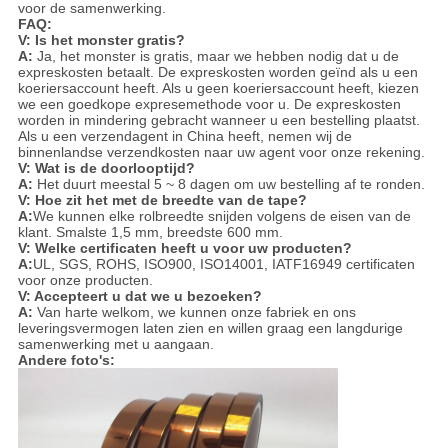
voor de samenwerking.
FAQ:
V: Is het monster gratis?
A:
Ja, het monster is gratis, maar we hebben nodig dat u de
expreskosten betaalt. De expreskosten worden geïnd als u een
koeriersaccount heeft. Als u geen koeriersaccount heeft, kiezen
we een goedkope expresemethode voor u. De expreskosten
worden in mindering gebracht wanneer u een bestelling plaatst.
Als u een verzendagent in China heeft, nemen wij de
binnenlandse verzendkosten naar uw agent voor onze rekening.
V: Wat is de doorlooptijd?
A:
Het duurt meestal 5 ~ 8 dagen om uw bestelling af te ronden.
V: Hoe zit het met de breedte van de tape?
A:
We kunnen elke rolbreedte snijden volgens de eisen van de
klant. Smalste 1,5 mm, breedste 600 mm.
V: Welke certificaten heeft u voor uw producten?
A:
UL, SGS, ROHS, ISO900, ISO14001, IATF16949 certificaten
voor onze producten.
V: Accepteert u dat we u bezoeken?
A:
Van harte welkom, we kunnen onze fabriek en ons
leveringsvermogen laten zien en willen graag een langdurige
samenwerking met u aangaan.
Andere foto's: