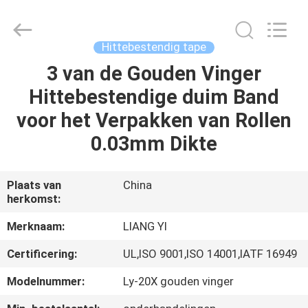
Changshu
City
Liangyi
Tape
Industry
Hittebestendig tape
Co.,
Ltd..
All
3 van de Gouden Vinger
HUIS
Rights
Reserved.
Hittebestendige duim Band
PRODUCTEN
voor het Verpakken van Rollen
0.03mm Dikte
ONGEVEER
ONS
Plaats van
China
herkomst:
FABRIEKSREIS
Merknaam:
LIANG YI
Certificering:
UL,ISO 9001,ISO 14001,IATF 16949
KWALITEITSCONTROLE
Modelnummer:
Ly-20X gouden vinger