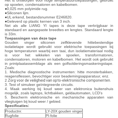
Het is ontworpen voor hoge temperatuurtoepassingen, gebruikt
op spoelen, condensatoren en kabelbomen.
●0,025 mm polyimide rug.
●Siliconen lijm.
●UL erkend, bestandsnummer E246820.
●Geleverd op plastic kernen van 3 inch.
Net als alle LIANG YI tapes is deze tape verkrijgbaar in
standaard en aangepaste breedtes en lengtes. Standaard lengte
is 33m.
Toepassingen van deze tape
Gouden vinger siliconen zelfklevende hittebestendige
isolatietape wordt gebruikt voor elektrische toepassingen bij
hoge temperaturen waarbij een taai, dun isolatiemateriaal nodig
is voor het wikkelen van spoelen, transformatoren,
condensatoren, motoren en kabelbomen. Het wordt ook gebruikt
in printplaatassemblage als een golfsolderingsmaskeringstape.
Zoals:
1. Medische diagnostische instrumenten: hitte monsterbakken,
reagensflessen, bevochtiger voor beademingsapparatuur, enz.
2.
Zorg voor de veiligheid van opto-elektronische componenten.
3. Test of simuleer geïntegreerde circuits.
4. Maak werking bij koud weer van elektronica buitenshuis
mogelijk, zoals laptops, lichtbakken, geldautomaten, LCD's
5. Bescherm elektronische en mechanische apparaten van
vliegtuigen bij koud weer / gebied.
Specificaties:
Productnr.
LY-20X gouden vinger
Rugfolie
PI-folie