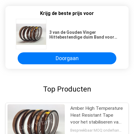
Krijg de beste prijs voor
3 van de Gouden Vinger
Hittebestendige duim Band voor
het Verpakken van Rollen 0.03mm
Dikte
Doorgaan
Top Producten
Amber High Temperature
Heat Resistant Tape
voor het stabiliseren van
opto-elektronische
Bespreekbaar MOQ:onderhandelingen