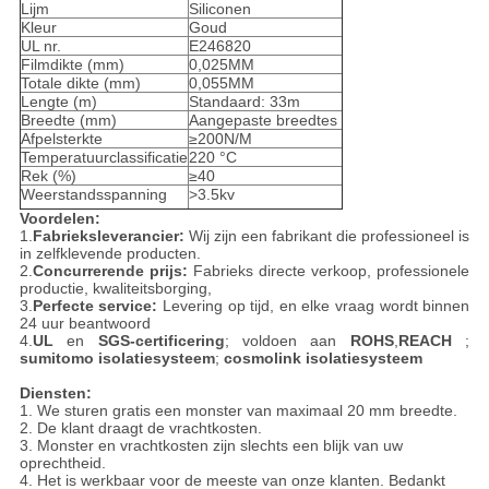
Lijm
Siliconen
Kleur
Goud
UL nr.
E246820
Filmdikte (mm)
0,025MM
Totale dikte (mm)
0,055MM
Lengte (m)
Standaard: 33m
Breedte (mm)
Aangepaste breedtes
Afpelsterkte
≥200N/M
Temperatuurclassificatie
220 °C
Rek (%)
≥40
Weerstandsspanning
>3.5kv
Voordelen:
1.
Fabrieksleverancier:
Wij zijn een fabrikant die professioneel is
in zelfklevende producten.
2.
Concurrerende prijs:
Fabrieks directe verkoop, professionele
productie, kwaliteitsborging,
3.
Perfecte service:
Levering op tijd, en elke vraag wordt binnen
24 uur beantwoord
4.
UL
en
SGS-certificering
; voldoen aan
ROHS
,
REACH
;
sumitomo isolatiesysteem
;
cosmolink isolatiesysteem
Diensten:
1. We sturen gratis een monster van maximaal 20 mm breedte.
2. De klant draagt de vrachtkosten.
3. Monster en vrachtkosten zijn slechts een blijk van uw
oprechtheid.
4. Het is werkbaar voor de meeste van onze klanten. Bedankt